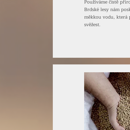
Používáme čistě příro
Brdské lesy nám posk
měkkou vodu, která 
svěžest.