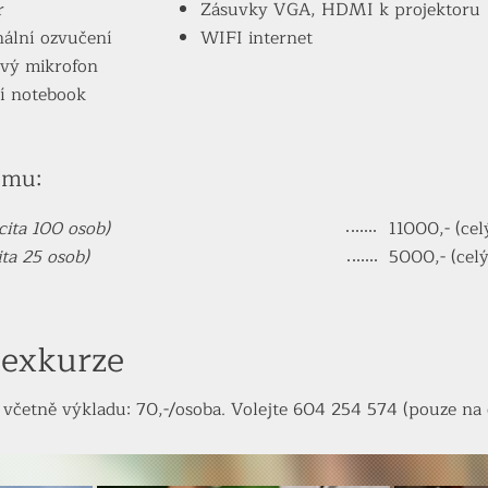
r
Zásuvky VGA, HDMI k projektoru
nální ozvučení
WIFI internet
ový mikrofon
í notebook
jmu:
cita 100 osob)
11000,- (cel
ita 25 osob)
5000,- (celý
exkurze
 včetně výkladu: 70,-/osoba. Volejte 604 254 574 (pouze na