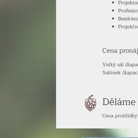
Projekto
Profesio
Bezdrát
Projekčn
Cena proná
Velký sál
(kapa
Salónek
(kapac
Děláme 
Cena prohlídky