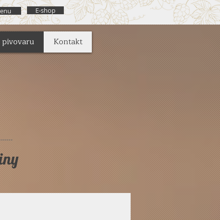
E-shop
enu
 pivovaru
Kontakt
?
viny