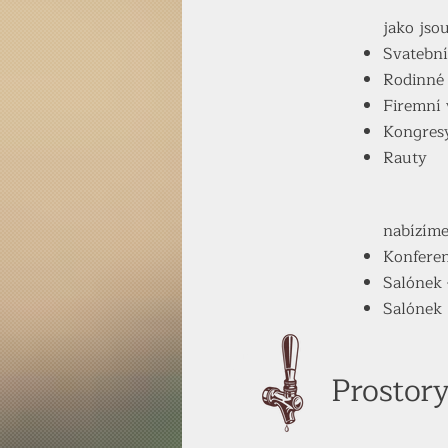
jako jsou
Svatební
Rodinné 
Firemní 
Kongres
Rauty
nabízíme
Konferen
Salónek 
Salónek 
Prostor