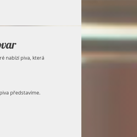
ovar
é nabízí piva, která
 piva představíme.