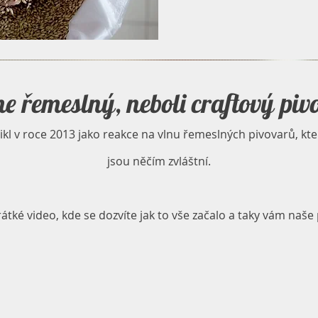
e řemeslný, neboli craftový piv
ikl v roce 2013 jako reakce na vlnu řemeslných pivovarů, kter
jsou něčím zvláštní.
rátké video, kde se dozvíte jak to vše začalo a taky vám naše