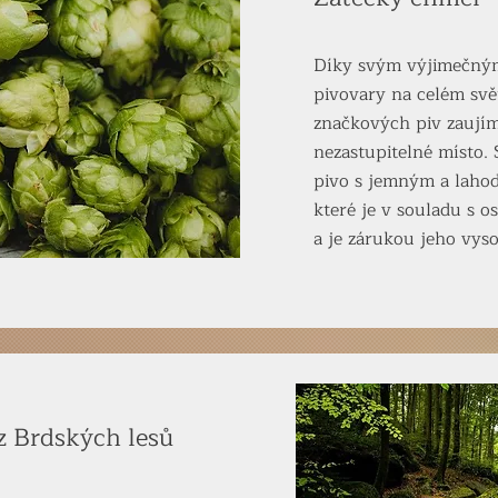
Díky svým výjimečným
pivovary na celém svět
značkových piv zaují
nezastupitelné místo. 
pivo s jemným a lah
které je v souladu s 
a je zárukou jeho vyso
z Brdských lesů