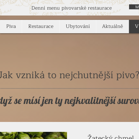
Denní menu pivovarské restaurace
M
Piva
Restaurace
Ubytování
Aktuálně
V
Jak vzniká to nejchutnější pivo
yž se mísí jen ty nejkvalitnější suro
Žatecký chmel