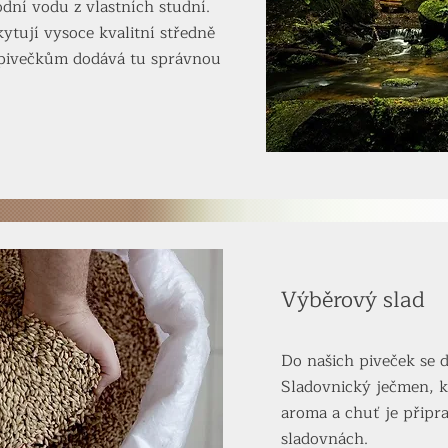
dní vodu z vlastních studní.
ytují vysoce kvalitní středně
pivečkům dodává tu správnou
Výběrový slad
Do našich piveček se d
Sladovnický ječmen, k
aroma a chuť je připr
sladovnách.