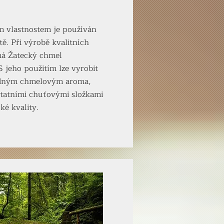
 vlastnostem je používán
ě. Při výrobě kvalitních
má Žatecký chmel
S jeho použitím lze vyrobit
odným chmelovým aroma,
ostatními chuťovými složkami
ké kvality.